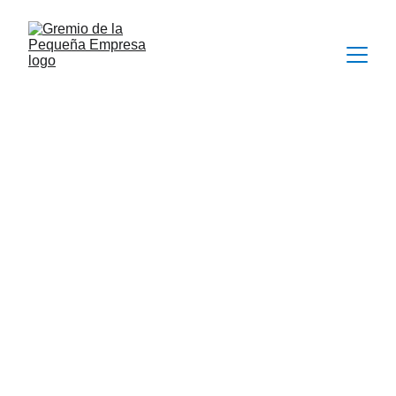
Japón: Un Mercado de 
Oportunidades para las 
PyMEs Peruanas – Claves 
del Director
 General 
TATSUYA
 Ishida 
de JETRO- 
JAPON