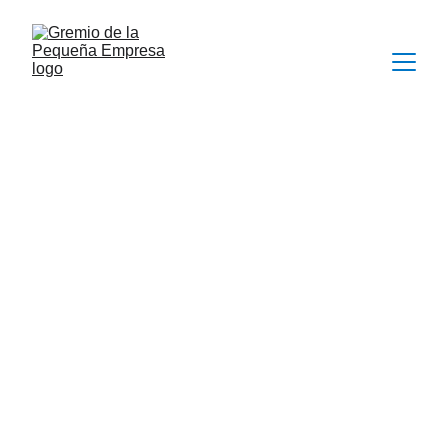
Oportunidades de Negocio con 
la Unión Europea para PyMEs 
Peruanas: Una Perspectiva del 
Embajador Jonathan Hatwell